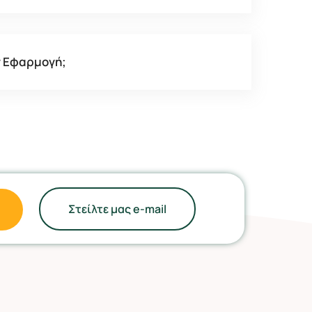
ν Εφαρμογή;
Στείλτε μας e-mail