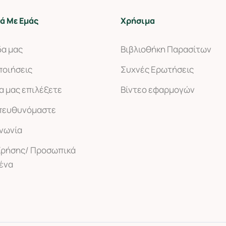
ά Με Εμάς
Χρήσιμα
δα μας
Βιβλιοθήκη Παρασίτων
ποιήσεις
Συχνές Ερωτήσεις
να μας επιλέξετε
Βίντεο εφαρμογών
πευθυνόμαστε
ινωνία
Χρήσης/ Προσωπικά
ένα