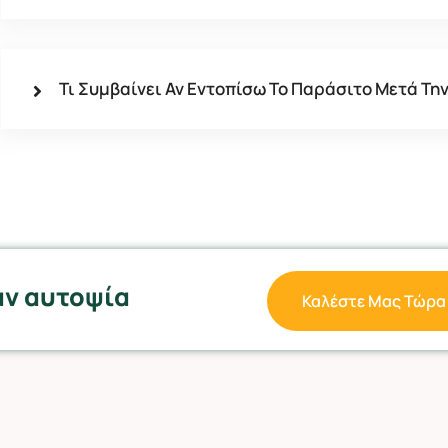
Τι Συμβαίνει Αν Εντοπίσω Το Παράσιτο Μετά Τη
άν αυτοψία
Καλέστε Μας Τώρα