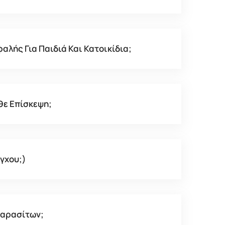
αλής Για Παιδιά Και Κατοικίδια;
θε Επίσκεψη;
γχου;)
Παρασίτων;