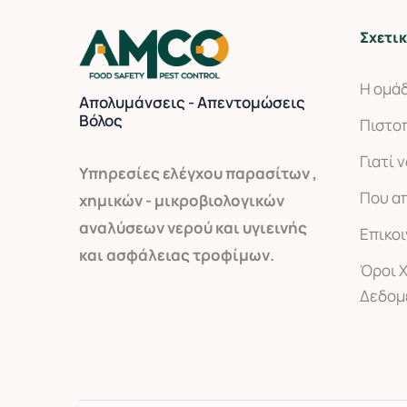
Σχετικ
Η ομά
Απολυμάνσεις - Απεντομώσεις
Βόλος
Πιστο
Γιατί 
Yπηρεσίες ελέγχου παρασίτων ,
Που α
χημικών - μικροβιολογικών
αναλύσεων νερού και υγιεινής
Επικο
και ασφάλειας τροφίμων.
Όροι 
Δεδομ