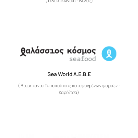
( Γενική Κλινική - Βόλος)
Sea World Α.Ε.Β.Ε
( Βιομηχανία Τυποποίησης κατεψυγμένων ψαριών -
Καρδίτσα)