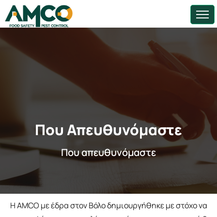
Που Απευθυνόμαστε
Που απευθυνόμαστε
Η AMCO με έδρα στον Βόλο δημιουργήθηκε με στόχο να