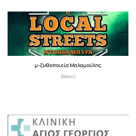
μ-ζυθοποιεία Μαλαμούλης
(Βόλος)