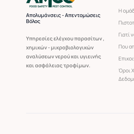
Η ομά
Απολυμάνσεις - Απεντομώσεις
Βόλος
Πιστο
Γιατί 
Yπηρεσίες ελέγχου παρασίτων ,
Που α
χημικών - μικροβιολογικών
αναλύσεων νερού και υγιεινής
Επικο
και ασφάλειας τροφίμων.
Όροι 
Δεδομ