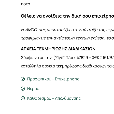
ποτά.
Θέλεις να ανοίξεις την δική σου επιχείρη
Η
AMCO
σας υποστηρίζει στην σύνταξη της περ
τροφίμων με την αντίστοιχη τεχνική έκθεση, το
ΑΡΧΕΙΑ ΤΕΚΜΗΡΙΩΣΗΣ ΔΙΑΔΙΚΑΣΙΩΝ
Σύμφωνα με την (Υ1γ/Γ.Π/οικ.47829 – ΦΕΚ 2161/Β
κατάλληλα αρχεία τεκμηρίωσης διαδικασιών τα ο
Προσωπικού – Επιχείρησης
Νερού
Καθαρισμού – Απολύμανσης